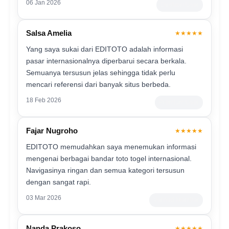
06 Jan 2026
Direktori User
Salsa Amelia
★★★★★
Yang saya sukai dari EDITOTO adalah informasi
pasar internasionalnya diperbarui secara berkala.
Semuanya tersusun jelas sehingga tidak perlu
mencari referensi dari banyak situs berbeda.
18 Feb 2026
Premium User
Fajar Nugroho
★★★★★
EDITOTO memudahkan saya menemukan informasi
mengenai berbagai bandar toto togel internasional.
Navigasinya ringan dan semua kategori tersusun
dengan sangat rapi.
03 Mar 2026
Verified Member
Nanda Prakoso
★★★★★