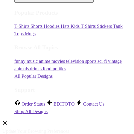
Popular Products
T-Shirts
Shorts
Hoodies
Hats
Kids T-Shirts
Stickers
Tank
Tops
Mugs
Browse All Topics
funny
music
anime
movies
television
sports
sci-fi
vintage
animals
drinks
food
politics
All Popular Designs
Support
Order Status
EDITOTO
Contact Us
Shop All Designs
Update Your Browsing Preferences