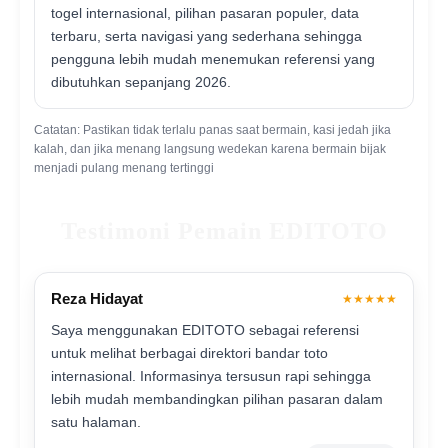
togel internasional, pilihan pasaran populer, data
terbaru, serta navigasi yang sederhana sehingga
pengguna lebih mudah menemukan referensi yang
dibutuhkan sepanjang 2026.
Catatan: Pastikan tidak terlalu panas saat bermain, kasi jedah jika
kalah, dan jika menang langsung wedekan karena bermain bijak
menjadi pulang menang tertinggi
Testimoni Pemain EDITOTO
Reza Hidayat
★★★★★
Saya menggunakan EDITOTO sebagai referensi
untuk melihat berbagai direktori bandar toto
internasional. Informasinya tersusun rapi sehingga
lebih mudah membandingkan pilihan pasaran dalam
satu halaman.