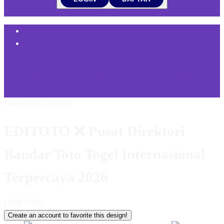
Explore Categories
Popular Products
Shop All Designs
EDITOTO
TOGEL 4D
SITUS TOTO
TOTO
TOGEL
TOGEL RESMI
SITUS TOGEL
BANDAR TOTO
TOGEL
Design ID: 74235272
EDITOTO ❌ Pusat Direktori
Bandar Toto Togel Internasional
Terpercaya 2026
I
IDR 5,000
Create an account to favorite this design!