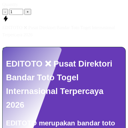
Quantity
-
+
EDITOTO ❌ Pusat Direktori Bandar Toto Togel Internasional
Terpercaya 2026
EDITOTO ❌ Pusat Direktori
Bandar Toto Togel
Internasional Terpercaya
2026
EDITOTO merupakan bandar toto