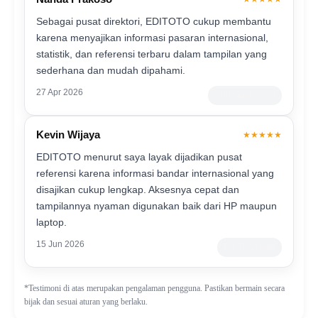
Sebagai pusat direktori, EDITOTO cukup membantu
karena menyajikan informasi pasaran internasional,
statistik, dan referensi terbaru dalam tampilan yang
sederhana dan mudah dipahami.
27 Apr 2026
Aktif Sejak 2025
Kevin Wijaya
★★★★★
EDITOTO menurut saya layak dijadikan pusat
referensi karena informasi bandar internasional yang
disajikan cukup lengkap. Aksesnya cepat dan
tampilannya nyaman digunakan baik dari HP maupun
laptop.
15 Jun 2026
Top Reviewer
*Testimoni di atas merupakan pengalaman pengguna. Pastikan bermain secara
bijak dan sesuai aturan yang berlaku.