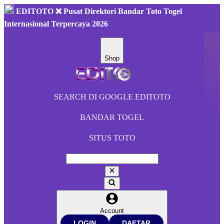
EDITOTO ❌ Pusat Direktori Bandar Toto Togel
Internasional Terpercaya 2026
Shop
SEARCH DI GOOGLE EDITOTO
BANDAR TOGEL
SITUS TOTO
Account
LOGIN
DAFTAR