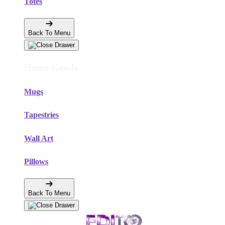
Totes
Back To Menu
Home Goods
Mugs
Tapestries
Wall Art
Pillows
Back To Menu