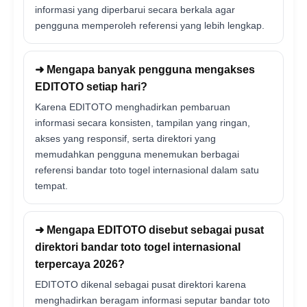
informasi yang diperbarui secara berkala agar
pengguna memperoleh referensi yang lebih lengkap.
➜ Mengapa banyak pengguna mengakses
EDITOTO setiap hari?
Karena EDITOTO menghadirkan pembaruan
informasi secara konsisten, tampilan yang ringan,
akses yang responsif, serta direktori yang
memudahkan pengguna menemukan berbagai
referensi bandar toto togel internasional dalam satu
tempat.
➜ Mengapa EDITOTO disebut sebagai pusat
direktori bandar toto togel internasional
terpercaya 2026?
EDITOTO dikenal sebagai pusat direktori karena
menghadirkan beragam informasi seputar bandar toto