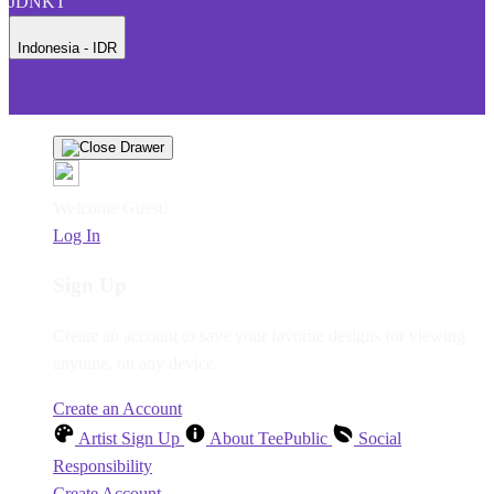
JDNKT
Indonesia - IDR
Product Safety
Intellectual Property Policy
CA: Do Not Sell My
Personal Information
Privacy Policy
Terms
Welcome Guest!
Log In
Sign Up
Create an account to save your favorite designs for viewing
anytime, on any device.
Create an Account
Artist Sign Up
About TeePublic
Social
Responsibility
Create Account